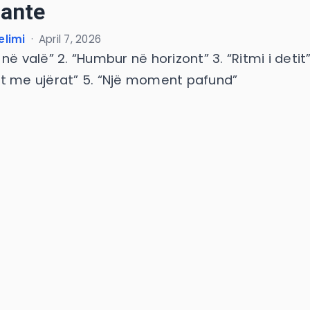
sante
elimi
·
April 7, 2026
në valë” 2. “Humbur në horizont” 3. “Ritmi i detit” 
t me ujërat” 5. “Një moment pafund”