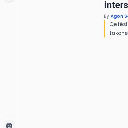
inter
By
Agon S
Qetësi 
takohe