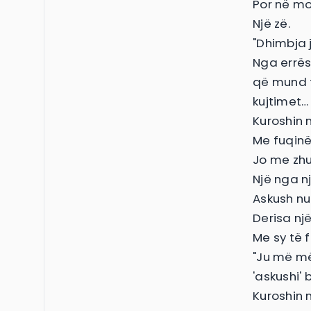
Por në mom
Një zë.
"Dhimbja j
Nga errësir
që mund t
kujtimet…
Kuroshin n
Me fuqinë 
Jo me zhu
Një nga nj
Askush nu
Derisa një 
Me sy të 
"Ju më më
'askushi' 
Kuroshin 