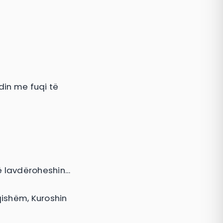
ndin me fuqi të
që lavdëroheshin…
qishëm, Kuroshin