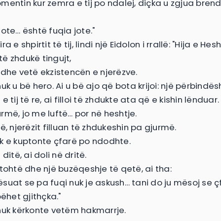
entin kur zemra e tij po ndalej, diçka u zgjua brenda
ote… është fuqia jote."
a e shpirtit të tij, lindi një Eidolon i rrallë: "Hija e Hes
ë zhdukë tingujt,
 dhe vetë ekzistencën e njerëzve.
uk u bë hero. Ai u bë ajo që bota krijoi: një përbindës
e tij të re, ai filloi të zhdukte ata që e kishin lënduar.
rmë, jo me luftë… por në heshtje.
ë, njerëzit filluan të zhdukeshin pa gjurmë.
k e kuptonte çfarë po ndodhte.
ditë, ai doli në dritë.
ftohtë dhe një buzëqeshje të qetë, ai tha:
suat se pa fuqi nuk je askush… tani do ju mësoj se 
bëhet gjithçka."
nuk kërkonte vetëm hakmarrje.