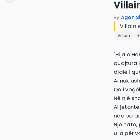
Villai
By
Agon S
Villain 
Villain
E
"Hija e He
quajtura E
djalë i qu
Ai nuk ki
Që i vogël
Në një sho
Ai jetont
ndërsa ai
Një natë,
u la për v