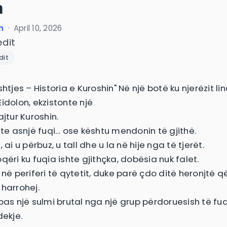
n
h
·
April 10, 2026
edit
dit
shtjes – Historia e Kuroshin" Në një botë ku njerëzit li
idolon, ekzistonte një
ajtur Kuroshin.
shte asnjë fuqi… ose kështu mendonin të gjithë.
, ai u përbuz, u tall dhe u la në hije nga të tjerët.
qëri ku fuqia ishte gjithçka, dobësia nuk falet.
e në periferi të qytetit, duke parë çdo ditë heronjtë 
 harrohej.
 pas një sulmi brutal nga një grup përdoruesish të fu
dekje.