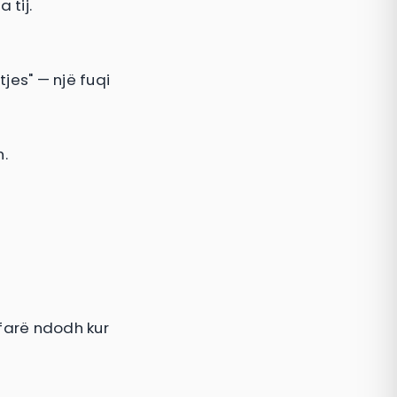
 tij.
htjes" — një fuqi
h.
çfarë ndodh kur