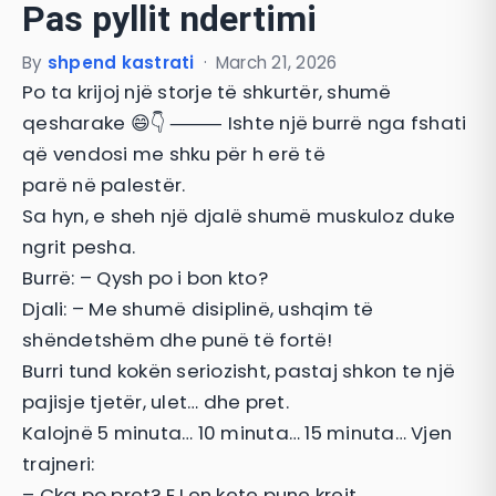
Pas pyllit ndertimi
By
shpend kastrati
·
March 21, 2026
Po ta krijoj një storje të shkurtër, shumë
qesharake 😄👇 ⸻ Ishte një burrë nga fshati
që vendosi me shku për h erë të
parë në palestër.
Sa hyn, e sheh një djalë shumë muskuloz duke
ngrit pesha.
Burrë: – Qysh po i bon kto?
Djali: – Me shumë disiplinë, ushqim të
shëndetshëm dhe punë të fortë!
Burri tund kokën seriozisht, pastaj shkon te një
pajisje tjetër, ulet… dhe pret.
Kalojnë 5 minuta… 10 minuta… 15 minuta… Vjen
trajneri:
– Çka po pret? E Len kete pune krejt.