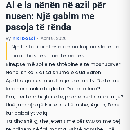
Ai e la nënën në azil për
nusen: Një gabim me
pasoja të rënda
By
niki bossi
·
April 9, 2026
Një histori prekëse që na kujton vlerën e
pakrahasueshme të nënës
Birë,pse më solle në shtëpinë e të moshuarve?
Nënë, shiko. E di sa shumë e dua Sarën.
Ajo tha që nuk mund të jetojë me ty. Do të më
lërë nëse nuk e bëj këtë. Do të të lërë?
Pra, për ta mbajtur atë, po më hedh mua tutje?
Unë jam ajo që kurrë nuk të lashë, Agron, Edhe
kur babai yt vdiq.
Ta dhashë gjithë jetën time për ty.Mos më bëj
të ndihem në faj, mama. Është ndryshe. Unë