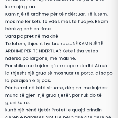
kam një grua.
Kam një të ardhme për të ndërtuar. Të lutem,
mos më lër këtu të vdes mes të huajve. E kam
bërë zgjedhjen time.
Sara po pret në makinë.
Të lutem, thjesht hyr brenda.UNË KAM NJË TË
ARDHME PËR TË NDËRTUAR Këtë i tha vetes
ndërsa po largohej me makinë.
Por shiko me kujdes çfarë sapo ndodhi. Ai nuk
la thjesht një grua të moshuar te porta, ai sapo
la parajsën e tij pas.
Për burrat në këtë situatë, dëgjoni me kujdes:
mund të gjeni një grua tjetër, por nuk do të
gjeni kurrë,
kurrë një nënë tjetër Profeti e quajti prindin
derën e parajsës. Sot ti e përplase atë derë në