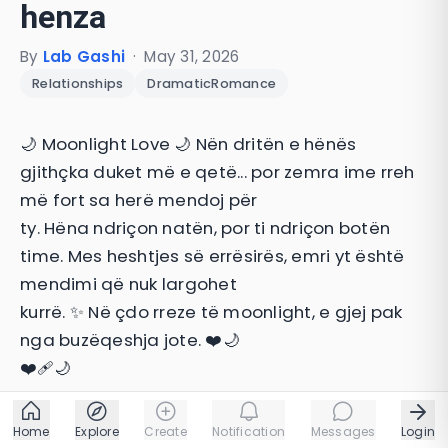
henza
By
Lab Gashi
·
May 31, 2026
Relationships
DramaticRomance
🌙 Moonlight Love 🌙 Nën dritën e hënës
gjithçka duket më e qetë... por zemra ime rreh
më fort sa herë mendoj për
ty. Hëna ndriçon natën, por ti ndriçon botën
time. Mes heshtjes së errësirës, emri yt është
mendimi që nuk largohet
kurrë. ✨ Në çdo rreze të moonlight, e gjej pak
nga buzëqeshja jote. ❤️🌙
❤️‍🩹🌙
Home
Explore
Create
Notification
Messages
Login