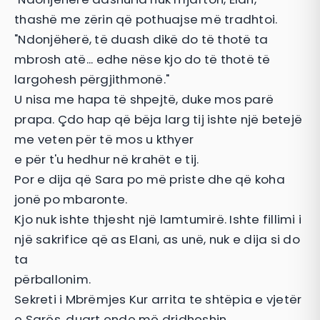
thashë me zërin që pothuajse më tradhtoi.
"Ndonjëherë, të duash dikë do të thotë ta
mbrosh atë... edhe nëse kjo do të thotë të
largohesh përgjithmonë."
U nisa me hapa të shpejtë, duke mos parë
prapa. Çdo hap që bëja larg tij ishte një betejë
me veten për të mos u kthyer
e për t'u hedhur në krahët e tij.
Por e dija që Sara po më priste dhe që koha
jonë po mbaronte.
Kjo nuk ishte thjesht një lamtumirë. Ishte fillimi i
një sakrifice që as Elani, as unë, nuk e dija si do
ta
përballonim.
Sekreti i Mbrëmjes Kur arrita te shtëpia e vjetër
e Sarës, duart ende më dridheshin.