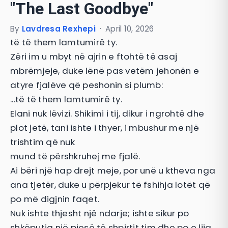
"The Last Goodbye"
By
Lavdresa Rexhepi
·
April 10, 2026
të të them lamtumirë ty.
Zëri im u mbyt në ajrin e ftohtë të asaj
mbrëmjeje, duke lënë pas vetëm jehonën e
atyre fjalëve që peshonin si plumb:
...të të them lamtumirë ty.
Elani nuk lëvizi. Shikimi i tij, dikur i ngrohtë dhe
plot jetë, tani ishte i thyer, i mbushur me një
trishtim që nuk
mund të përshkruhej me fjalë.
Ai bëri një hap drejt meje, por unë u ktheva nga
ana tjetër, duke u përpjekur të fshihja lotët që
po më digjnin faqet.
Nuk ishte thjesht një ndarje; ishte sikur po
shkëputja një pjesë të shpirtit tim dhe po e lija