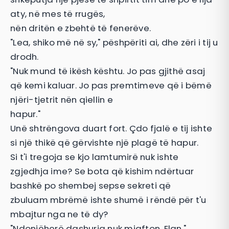
aty, në mes të rrugës,
nën dritën e zbehtë të fenerëve.
"Lea, shiko më në sy," pëshpëriti ai, dhe zëri i tij u
drodh.
"Nuk mund të ikësh kështu. Jo pas gjithë asaj
që kemi kaluar. Jo pas premtimeve që i bëmë
njëri-tjetrit nën qiellin e
hapur."
Unë shtrëngova duart fort. Çdo fjalë e tij ishte
si një thikë që gërvishte një plagë të hapur.
Si t'i tregoja se kjo lamtumirë nuk ishte
zgjedhja ime? Se bota që kishim ndërtuar
bashkë po shembej sepse sekreti që
zbuluam mbrëmë ishte shumë i rëndë për t'u
mbajtur nga ne të dy?
"Ndonjëherë dashuria nuk mjafton, Elan,"