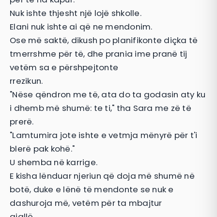
Nuk ishte thjesht një lojë shkolle.
Elani nuk ishte ai që ne mendonim.
Ose më saktë, dikush po planifikonte diçka të
tmerrshme për të, dhe prania ime pranë tij
vetëm sa e përshpejtonte
rrezikun.
"Nëse qëndron me të, ata do ta godasin aty ku
i dhemb më shumë: te ti," tha Sara me zë të
prerë.
"Lamtumira jote ishte e vetmja mënyrë për t'i
blerë pak kohë."
U shemba në karrige.
E kisha lënduar njeriun që doja më shumë në
botë, duke e lënë të mendonte se nuk e
dashuroja më, vetëm për ta mbajtur
gjallë.