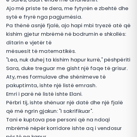
Ajo më priste te dera, me fytyrën e zbehtë dhe
sytë e fryrë nga pagjumësia.
Pa thënë asnjë fjalë, ajo hapi mbi tryezë atë që
kishim gjetur mbrëmë në bodrumin e shkollës:
ditarin e vjetër të
mësuesit të matematikës.
"Lea, nuk duhej ta kishim hapur kurrë," pëshpëriti
Sara, duke treguar me gisht një faqe të grisur.
Aty, mes formulave dhe shënimeve të
pakuptimta, ishte një listë emrash.
Emri i parë në listë ishte Elani.
Përbri tij, ishte shënuar një datë dhe një fjalë
që më ngrin gjakun: "I sakrifikuar".
Tani e kuptova pse personi që na ndoqi
mbrëmë nëpër korridore ishte aq i vendosur
për të na kapur.