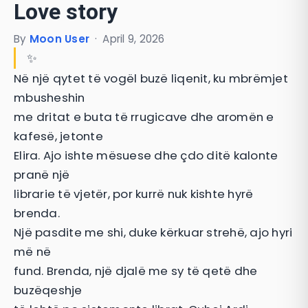
Love story
By
Moon User
·
April 9, 2026
✨
Në një qytet të vogël buzë liqenit, ku mbrëmjet
mbusheshin
me dritat e buta të rrugicave dhe aromën e
kafesë, jetonte
Elira. Ajo ishte mësuese dhe çdo ditë kalonte
pranë një
librarie të vjetër, por kurrë nuk kishte hyrë
brenda.
Një pasdite me shi, duke kërkuar strehë, ajo hyri
më në
fund. Brenda, një djalë me sy të qetë dhe
buzëqeshje