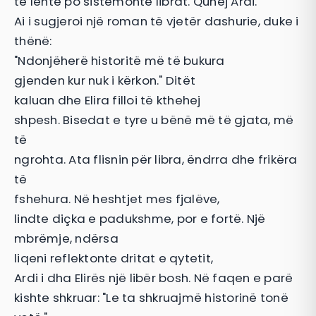
të lehtë po sistemonte librat. Quhej Ardi.
Ai i sugjeroi një roman të vjetër dashurie, duke i
thënë:
"Ndonjëherë historitë më të bukura
gjenden kur nuk i kërkon." Ditët
kaluan dhe Elira filloi të kthehej
shpesh. Bisedat e tyre u bënë më të gjata, më
të
ngrohta. Ata flisnin për libra, ëndrra dhe frikëra
të
fshehura. Në heshtjet mes fjalëve,
lindte diçka e padukshme, por e fortë. Një
mbrëmje, ndërsa
liqeni reflektonte dritat e qytetit,
Ardi i dha Elirës një libër bosh. Në faqen e parë
kishte shkruar: "Le ta shkruajmë historinë tonë