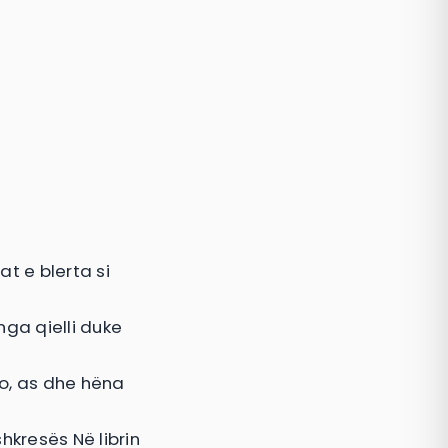
at e blerta si
nga qielli duke
jo, as dhe hëna
hkresës Në librin