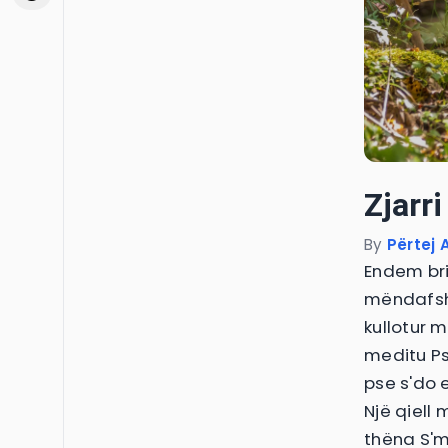
Zjarri
By
Përtej A
Endem brig
mëndafsh
kullotur 
meditu Ps
pse s'do 
Një qiell 
thëna S'm