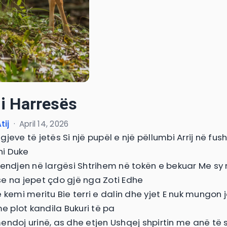
 i Harresës
tij
·
April 14, 2026
jeve të jetës Si një pupël e një pëllumbi Arrij në fush
i Duke
mendjen në largësi Shtrihem në tokën e bekuar Me sy 
e na jepet çdo gjë nga Zoti Edhe
e kemi meritu Bie terri e dalin dhe yjet E nuk mungon 
me plot kandila Bukuri të pa
endoj urinë, as dhe etjen Ushqej shpirtin me anë të s