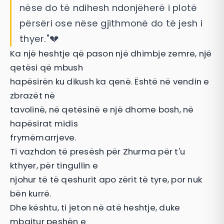
nëse do të ndihesh ndonjëherë i plotë
përsëri ose nëse gjithmonë do të jesh i
thyer."💔
Ka një heshtje që pason një dhimbje zemre, një
qetësi që mbush
hapësirën ku dikush ka qenë. Është në vendin e
zbrazët në
tavolinë, në qetësinë e një dhome bosh, në
hapësirat midis
frymëmarrjeve.
Ti vazhdon të presësh për Zhurma për t'u
kthyer, për tingullin e
njohur të të qeshurit apo zërit të tyre, por nuk
bën kurrë.
Dhe kështu, ti jeton në atë heshtje, duke
mbajtur peshën e