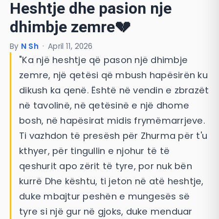
Heshtje dhe pasion nje
dhimbje zemre💔
By
N Sh
·
April 11, 2026
"Ka një heshtje që pason një dhimbje
zemre, një qetësi që mbush hapësirën ku
dikush ka qenë. Është në vendin e zbrazët
në tavolinë, në qetësinë e një dhome
bosh, në hapësirat midis frymëmarrjeve.
Ti vazhdon të presësh për Zhurma për t'u
kthyer, për tingullin e njohur të të
qeshurit apo zërit të tyre, por nuk bën
kurrë Dhe kështu, ti jeton në atë heshtje,
duke mbajtur peshën e mungesës së
tyre si një gur në gjoks, duke menduar