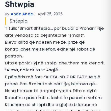
Shtwpia
By
Ande Ande
·
April 25, 2026
Shtepia
Titulli: “Smart Shtepia… por budalla Pronari” Një
ditë vendosa ta bëj shtëpinë “smart”.
Bleva drita që ndezen me zë, prizë që
kontrollohet me telefon, edhe një robot që
pastron.
Dita e parë: Hyj në shtëpi dhe them me krenari:
“Alexa, ndiz dritat!” Asgjë…
E përsëris më fort: “ALEXA, NDIZ DRITAT!” Asgjë
prapë. Pas 5 minutash bërtitje, kuptova që…
kisha harruar të paguaj rrymën. Dita e dytë:
Robotin e pastrimit e lashë të punonte vetëm.
Kthehem në shtëpi dhe e gjej të bllokuar në