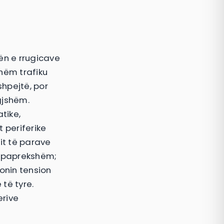
rën e rrugicave
shëm trafiku
hpejtë, por
gjshëm.
atike,
 periferike
it të parave
 i paprekshëm;
onin tension
 të tyre.
erive