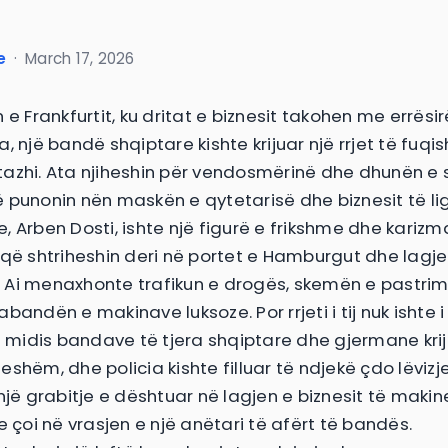
e
·
March 17, 2026
 e Frankfurtit, ku dritat e biznesit takohen me errësi
, një bandë shqiptare kishte krijuar një rrjet të fuqi
azhi. Ata njiheshin për vendosmërinë dhe dhunën e s
 punonin nën maskën e qytetarisë dhe biznesit të li
yre, Arben Dosti, ishte një figurë e frikshme dhe karizm
 që shtriheshin deri në portet e Hamburgut dhe lagjet
it. Ai menaxhonte trafikun e drogës, skemën e pastrim
bandën e makinave luksoze. Por rrjeti i tij nuk ishte
et midis bandave të tjera shqiptare dhe gjermane krij
shëm, dhe policia kishte filluar të ndjekë çdo lëvizje
një grabitje e dështuar në lagjen e biznesit të makin
e çoi në vrasjen e një anëtari të afërt të bandës.