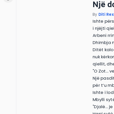
Një d
By
Diti Re
Ishte përs
i njëjti q
Arbeni rri
Dhimbja n
Ditët kalo
nuk kërko
qiellit, d
"O Zot… v
Një pasdit
për t’u mb
Ishte i lod
Mbylli syt
"Djalë… je
Hapi sytë.