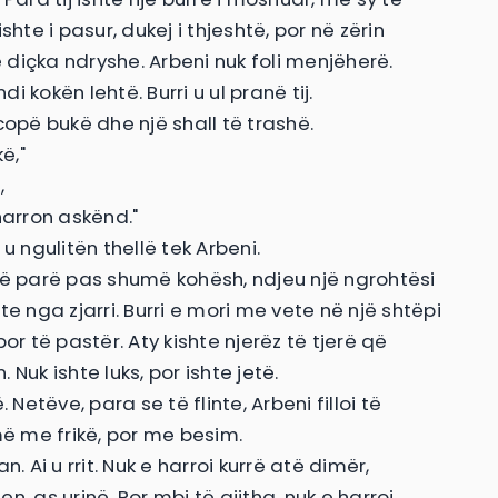
ishte i pasur, dukej i thjeshtë, por në zërin
te diçka ndryshe. Arbeni nuk foli menjëherë.
i kokën lehtë. Burri u ul pranë tij.
copë bukë dhe një shall të trashë.
kë,"
,
harron askënd."
 u ngulitën thellë tek Arbeni.
të parë pas shumë kohësh, ndjeu një ngrohtësi
te nga zjarri. Burri e mori me vete në një shtëpi
por të pastër. Aty kishte njerëz të tjerë që
 Nuk ishte luks, por ishte jetë.
. Netëve, para se të flinte, Arbeni filloi të
më me frikë, por me besim.
an. Ai u rrit. Nuk e harroi kurrë atë dimër,
n, as urinë. Por mbi të gjitha, nuk e harroi