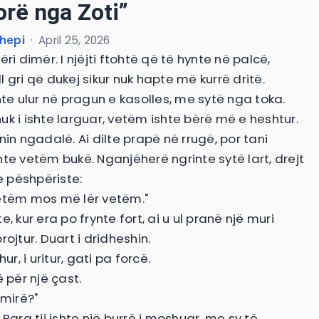
orë nga Zoti”
xhepi
·
April 25, 2026
ëri dimër. I njëjti ftohtë që të hynte në palcë,
iell gri që dukej sikur nuk hapte më kurrë dritë.
nte ulur në pragun e kasolles, me sytë nga toka.
uk i ishte larguar, vetëm ishte bërë më e heshtur.
nin ngadalë. Ai dilte prapë në rrugë, por tani
nte vetëm bukë. Nganjëherë ngrinte sytë lart, drejt
he pëshpëriste:
etëm mos më lër vetëm."
e, kur era po frynte fort, ai u ul pranë një muri
rojtur. Duart i dridheshin.
hur, i uritur, gati pa forcë.
ë për një çast.
 mirë?"
 Para tij ishte një burrë i moshuar, me sy të