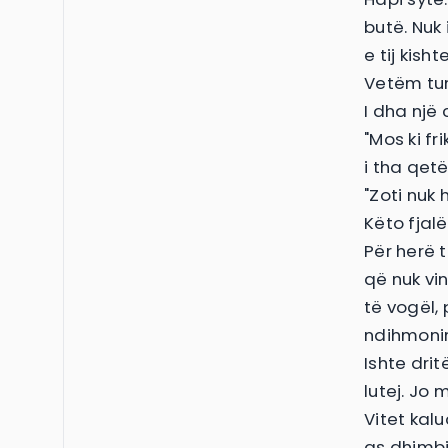
butë. Nuk 
e tij kish
Vetëm tund
I dha një 
"Mos ki fri
i tha qetë
"Zoti nuk 
Këto fjalë
Për herë 
që nuk vin
të vogël, 
ndihmonin.
Ishte dritë
lutej. Jo 
Vitet kalu
as dhimbje