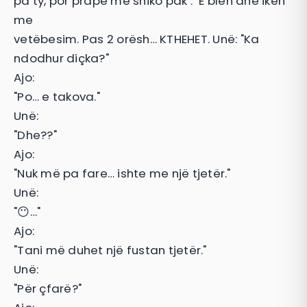
pa ty, por prapë më shiko pak’." E blen dhe ikën
me
vetëbesim. Pas 2 orësh… KTHEHET. Unë: "Ka
ndodhur diçka?"
Ajo:
"Po… e takova."
Unë:
"Dhe??"
Ajo:
"Nuk më pa fare… ishte me një tjetër."
Unë:
"😶…"
Ajo:
"Tani më duhet një fustan tjetër."
Unë:
"Për çfarë?"