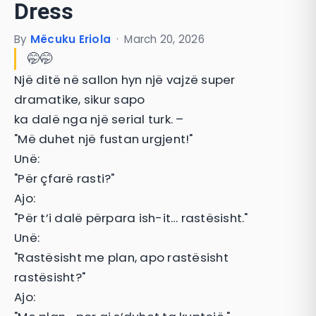
Dress
By
Mëcuku Eriola
·
March 20, 2026
🤭🤭
Një ditë në sallon hyn një vajzë super
dramatike, sikur sapo
ka dalë nga një serial turk. –
"Më duhet një fustan urgjent!"
Unë:
"Për çfarë rasti?"
Ajo:
"Për t’i dalë përpara ish-it… rastësisht."
Unë:
"Rastësisht me plan, apo rastësisht
rastësisht?"
Ajo: