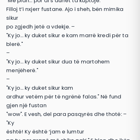
"Me plan… por ai s’duhet ta kuptojë."
Filloj t’i nxjerr fustane. Ajo i sheh, bën mimika
sikur
po zgjedh jetë a vdekje. –
"Ky jo… ky duket sikur e kam marrë kredi për ta
blerë."
–
"Ky jo… ky duket sikur dua të martohem
menjëherë."
–
"Ky jo… ky duket sikur kam
ardhur vetëm për të ngrënë falas." Në fund
gjen një fustan
"wow". E vesh, del para pasqyrës dhe thotë: –
"Ky
është! Ky është ‘jam e lumtur