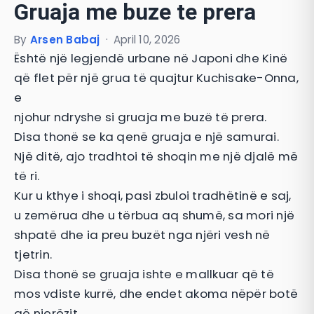
Gruaja me buze te prera
By
Arsen Babaj
·
April 10, 2026
Është një legjendë urbane në Japoni dhe Kinë
që flet për një grua të quajtur Kuchisake-Onna,
e
njohur ndryshe si gruaja me buzë të prera.
Disa thonë se ka qenë gruaja e një samurai.
Një ditë, ajo tradhtoi të shoqin me një djalë më
të ri.
Kur u kthye i shoqi, pasi zbuloi tradhëtinë e saj,
u zemërua dhe u tërbua aq shumë, sa mori një
shpatë dhe ia preu buzët nga njëri vesh në
tjetrin.
Disa thonë se gruaja ishte e mallkuar që të
mos vdiste kurrë, dhe endet akoma nëpër botë
që njerëzit