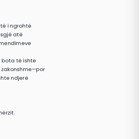
htë i ngrohtë
 asgjë atë
së mendimeve
r bota të ishte
 të zakonshme—por
shte ndjerë
ërzit.