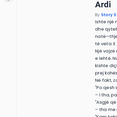
Ardi
By
Story S
Ishte një 
dhe qyteti
natë—thje
të veta. 
Një vajzë 
e lehtë. 
kishte diç
prej kohës
Në fakt, 
"Po qesh 
– i tha, p
"Asgjë që
– tha me 
"Kam kohë