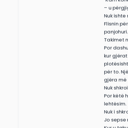
– u përgji
Nuk ishte
Flisnin pë
panjohuri.
Takimet n
Por dashur
kur gjërat
plotësisht
për to. N
gjëra më 
Nuk shkroi
Por këtë 
lehtësim. 
Nuk i shkr
Jo sepse 
Kur u tak