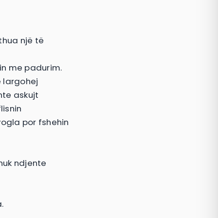
thua një të
nin me padurim.
ë largohej
nte askujt
lisnin
vogla por fshehin
 nuk ndjente
.