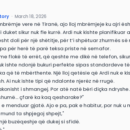
tory
·
March 18, 2026
mbrëmje vere në Tiranë, ajo lloj mbrëmjeje ku ajri ës
 duket sikur nuk fle kurrë. Ardi nuk kishte planifikuar
sht doli për një shëtitje, për t’i shpëtuar zhurmës 
E pa për herë të parë teksa priste në semafor.
me flokë të errët, që qeshte me dikë në telefon, siku
Nuk ishte ndonjë bukuri perfekte sipas standardeve
ka që të mbërthente. Një lloj qetësie që Ardi nuk e ki
h. Ai nuk ishte tipi që ndalonte njerëz në rrugë.
zakonisht i shmangej. Por atë natë bëri diçka ndryshe.
shumë… çfarë ka kaq qesharake?"
a e menduar gjatë. Ajo e pa, pak e habitur, por nuk u m
 mund ta shpjegoj shpejt,"
një buzëqeshje që dukej si sfidë.
,"