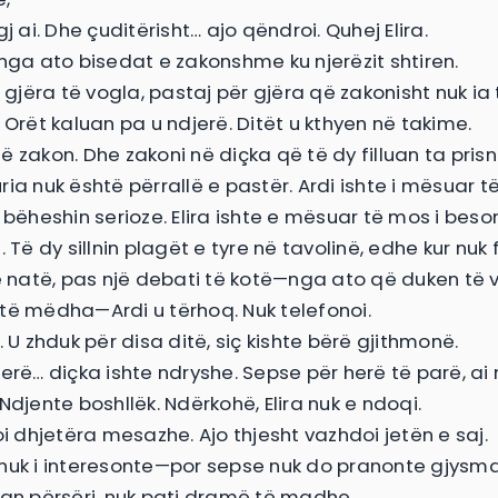
gj ai. Dhe çuditërisht… ajo qëndroi. Quhej Elira.
 nga ato bisedat e zakonshme ku njerëzit shtiren.
r gjëra të vogla, pastaj për gjëra që zakonisht nuk ia 
 Orët kaluan pa u ndjerë. Ditët u kthyen në takime.
ë zakon. Dhe zakoni në diçka që të dy filluan ta pris
ia nuk është përrallë e pastër. Ardi ishte i mësuar t
 bëheshin serioze. Elira ishte e mësuar të mos i beso
. Të dy sillnin plagët e tyre në tavolinë, edhe kur nuk f
jë natë, pas një debati të kotë—nga ato që duken të 
të mëdha—Ardi u tërhoq. Nuk telefonoi.
. U zhduk për disa ditë, siç kishte bërë gjithmonë.
herë… diçka ishte ndryshe. Sepse për herë të parë, ai
Ndjente boshllëk. Ndërkohë, Elira nuk e ndoqi.
oi dhjetëra mesazhe. Ajo thjesht vazhdoi jetën e saj.
nuk i interesonte—por sepse nuk do pranonte gjysma
uan përsëri, nuk pati dramë të madhe.