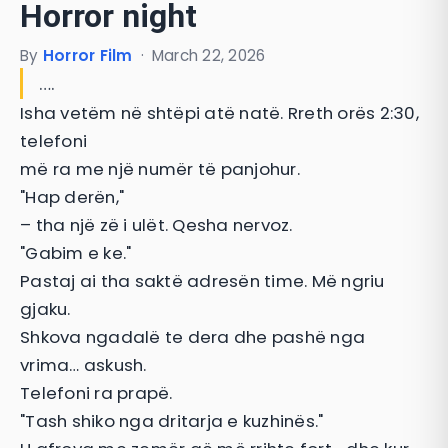
Horror night
By
Horror Film
·
March 22, 2026
….
Isha vetëm në shtëpi atë natë. Rreth orës 2:30,
telefoni
më ra me një numër të panjohur.
"Hap derën,"
– tha një zë i ulët. Qesha nervoz.
"Gabim e ke."
Pastaj ai tha saktë adresën time. Më ngriu
gjaku.
Shkova ngadalë te dera dhe pashë nga
vrima… askush.
Telefoni ra prapë.
"Tash shiko nga dritarja e kuzhinës."