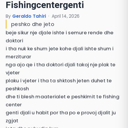
Fishingcentergenti
By
Geraldo Tahiri
·
April 14, 2026
peshko dhe jeto
beje sikur nje djale ishte i semure rende dhe
doktori
i tha nuk ke shum jete kohe djali ishte shum i
merziturar
nga ajo qe i tha doktori djali takoj nje plak te
vjeter
plaku i vjeter i tha ta shktosh jeten duhet te
peshkosh
dhe ti blesh maaterialet e peshkimit te fishing
center
genti djali u habit por tha po e provoj djalit ju
zgjat