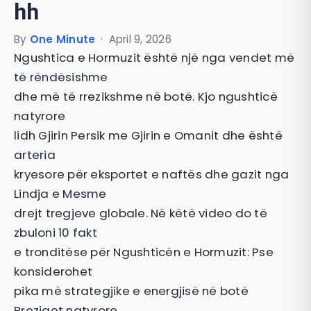
hh
By
One Minute
·
April 9, 2026
Ngushtica e Hormuzit është një nga vendet më
të rëndësishme
dhe më të rrezikshme në botë. Kjo ngushticë
natyrore
lidh Gjirin Persik me Gjirin e Omanit dhe është
arteria
kryesore për eksportet e naftës dhe gazit nga
Lindja e Mesme
drejt tregjeve globale. Në këtë video do të
zbuloni 10 fakt
e tronditëse për Ngushticën e Hormuzit: Pse
konsiderohet
pika më strategjike e energjisë në botë
Rreziqet natyrore