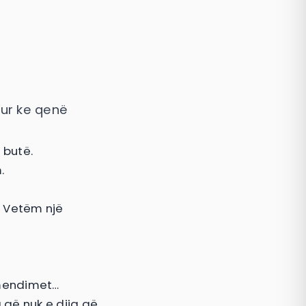
kur ke qenë
 butë.
.
. Vetëm një
 mendimet…
 që nuk e dija që