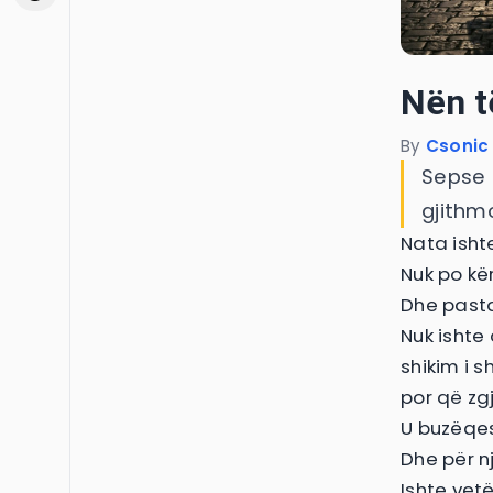
Nën t
By
Csonic
Sepse 
gjithm
Nata isht
Nuk po kë
Dhe pasta
Nuk ishte
shikim i s
por që zg
U buzëqesh
Dhe për n
Ishte vet