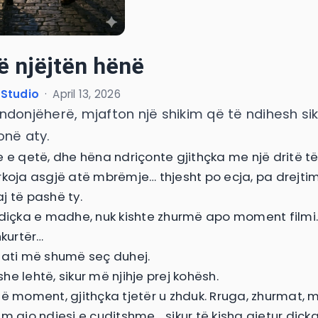
ë njëjtën hënë
 Studio
·
April 13, 2026
ndonjëherë, mjafton një shikim që të ndihesh si
onë aty.
e e qetë, dhe hëna ndriçonte gjithçka me një dritë të
rkoja asgjë atë mbrëmje… thjesht po ecja, pa drejtim
j të pashë ty.
 diçka e madhe, nuk kishte zhurmë apo moment filmi
hkurtër…
jati më shumë seç duhej.
e lehtë, sikur më njihje prej kohësh.
jë moment, gjithçka tjetër u zhduk. Rruga, zhurmat,
ëm ajo ndjesi e çuditshme… sikur të kisha gjetur diçka