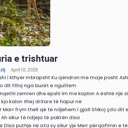
ria e trishtuar
tij
·
April 10, 2026
hi i kthyer mbrapsht Ku qëndron me maje posht Ash
 dit Filloj nga buzët e ngulitem
ënqethi zemren dhe epshi im me kaplon A është një s
kjo kalon Xhej dritare të hapur në
 Marr frym thell që të ndjehem i gjall Shikoj çdo dit e
h sikur të ndjeja të paktën disa
 Disa puthje në ata sy sikur yje Merr përqafimin e të