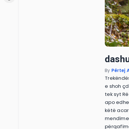
dashu
By
Përtej A
Trekëndës
e shoh çdo
tek syt R
apo edhe 
këtë acarr
mendime A
përqafime