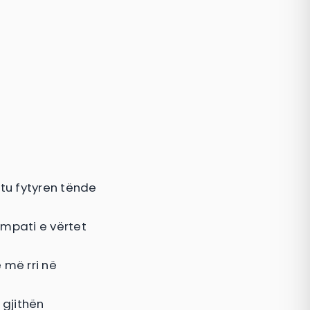
tu fytyren tënde
impati e vërtet
 më rri në
 gjithën